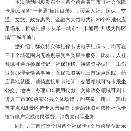
本次活动同步发布全国首个跨两省三市《社会保障
卡居民服务“一卡通”应用目录》，覆盖人社、医保、交
通、文旅、政务惠民、金融六大领域共计26个标准化应
用场景，推动社保卡从单一城市“一卡通用”升级为跨区
域“三城互通”。
据介绍，群众持实体社保卡或电子社保卡，均可在
三市全域范围内无差别享受各类民生服务。比如，人社
领域可通办参保登记、社保转移、待遇资格认证、工伤
业务办理全链条事项；医保领域实现三市定点医院、药
店异地就医、购药直接刷卡结算；交通领域可持卡乘坐
公交、地铁，办理ETC费用代缴；文旅政务领域可刷卡
进入三市300余家公共文体场馆，趵突泉、崂山、嵩山
等重点A级景区持卡入园游览；金融领域可依托社保卡
银行账户完成便民缴费、消费支付等业务。
同时，三市打造全国首个社保卡+文旅跨界创新示