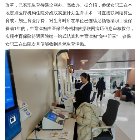
改革，已实现生育待遇全网办、高效办。据介绍，参保女职工在本
地定点医疗机构住院分娩或实施计划生育手术，可直接联网结算生
育或计划生育医疗费，对生育时所在单位已连续足额缴纳职工医保
费满1年的，生育津贴由医保经办机构依据联网病历信息审核拨付，
实现生育保险待遇医院端一站式结算和生育津贴“免申即享”，参保
女职工在出院次月便能收到首笔生育津贴。