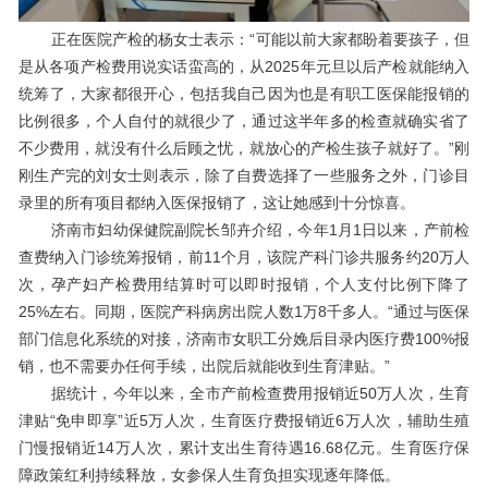
正在医院产检的杨女士表示：“可能以前大家都盼着要孩子，但
是从各项产检费用说实话蛮高的，从2025年元旦以后产检就能纳入
统筹了，大家都很开心，包括我自己因为也是有职工医保能报销的
比例很多，个人自付的就很少了，通过这半年多的检查就确实省了
不少费用，就没有什么后顾之忧，就放心的产检生孩子就好了。”刚
刚生产完的刘女士则表示，除了自费选择了一些服务之外，门诊目
录里的所有项目都纳入医保报销了，这让她感到十分惊喜。
济南市妇幼保健院副院长邹卉介绍，今年1月1日以来，产前检
查费纳入门诊统筹报销，前11个月，该院产科门诊共服务约20万人
次，孕产妇产检费用结算时可以即时报销，个人支付比例下降了
25%左右。同期，医院产科病房出院人数1万8千多人。“通过与医保
部门信息化系统的对接，济南市女职工分娩后目录内医疗费100%报
销，也不需要办任何手续，出院后就能收到生育津贴。”
据统计，今年以来，全市产前检查费用报销近50万人次，生育
津贴“免申即享”近5万人次，生育医疗费报销近6万人次，辅助生殖
门慢报销近14万人次，累计支出生育待遇16.68亿元。生育医疗保
障政策红利持续释放，女参保人生育负担实现逐年降低。